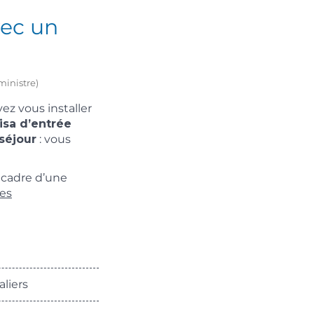
vec un
ministre)
ez vous installer
isa d’entrée
séjour
: vous
e cadre d’une
ces
aliers