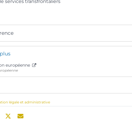
e services transfrontaliers
érence
 plus
ion européenne
uropéenne
ation légale et administrative