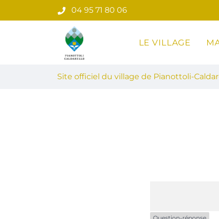
Gestion des traceurs
Aller
04 95 71 80 06
au
contenu
LE VILLAGE
MA
Site officiel du village de Pian
Site officiel du village de Pianottoli-Caldar
Question-réponse