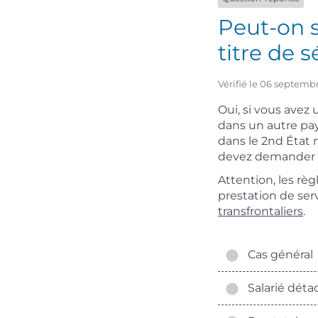
Peut-on s
titre de s
Vérifié le 06 septembr
Oui, si vous avez
dans un autre pa
dans le 2
nd
État
devez demander u
Attention, les règ
prestation de serv
transfrontaliers
.
Cas général
Salarié détac