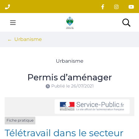
Gestion des traceurs
Aller
au
contenu
Site officiel du village
Rec
Urbanisme
Urbanisme
Permis d’aménager
Publié le
26/07/2021
Fiche pratique
Télétravail dans le secteur