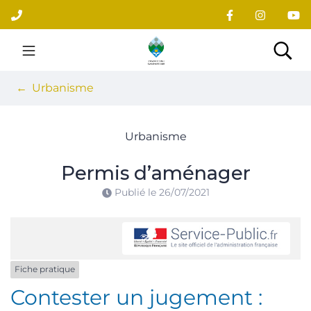
Gestion des traceurs
Aller
au
contenu
Site officiel du village
Rec
Urbanisme
Urbanisme
Permis d’aménager
Publié le
26/07/2021
Fiche pratique
Contester un jugement :