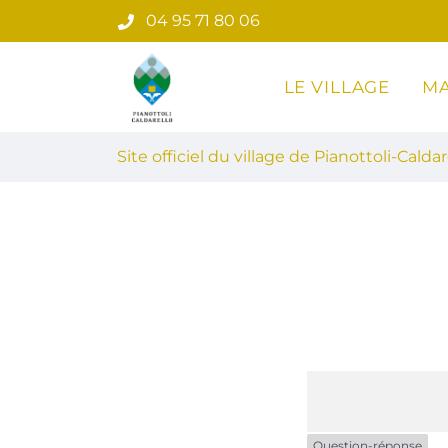
Gestion des traceurs
Aller
04 95 71 80 06
au
contenu
LE VILLAGE
MA
Site officiel du village de Pian
Site officiel du village de Pianottoli-Caldar
Question-réponse