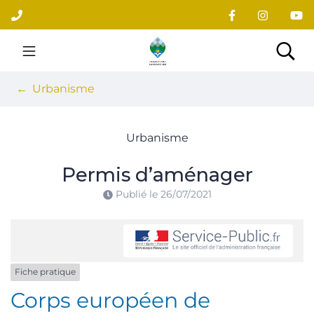
Gestion des traceurs
Aller
au
contenu
Site officiel du village
Rec
Urbanisme
Urbanisme
Permis d’aménager
Publié le
26/07/2021
Fiche pratique
Corps européen de