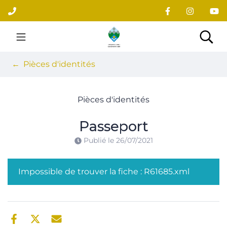
Gestion des traceurs
Aller
au
contenu
Site officiel du village
Rec
Pièces d'identités
Pièces d'identités
Passeport
Publié le
26/07/2021
Impossible de trouver la fiche : R61685.xml