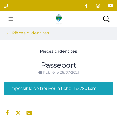
Gestion des traceurs
Aller
au
contenu
Site officiel du village
Rec
Pièces d'identités
Pièces d'identités
Passeport
Publié le
26/07/2021
Impossible de trouver la fiche : R57801.xml