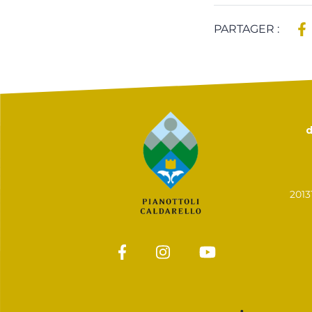
PARTAGER :
d
201