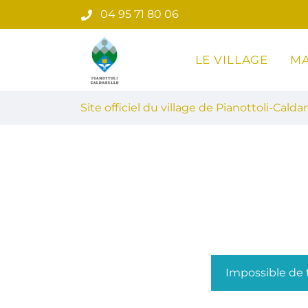
Gestion des traceurs
Aller
04 95 71 80 06
au
contenu
LE VILLAGE
MA
Site officiel du village de Pian
Site officiel du village de Pianottoli-Caldar
Impossible de t