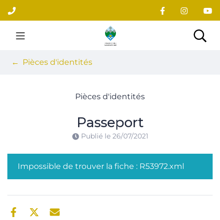
Gestion des traceurs
Aller
au
contenu
Site officiel du village
Rec
Pièces d'identités
Pièces d'identités
Passeport
Publié le
26/07/2021
Impossible de trouver la fiche : R53972.xml