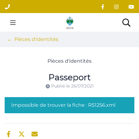
Gestion des traceurs
Aller
au
contenu
Site officiel du village
Rec
Pièces d'identités
Pièces d'identités
Passeport
Publié le
26/07/2021
Impossible de trouver la fiche : R51256.xml