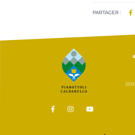
PARTAGER :
d
201