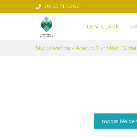
Gestion des traceurs
Aller
04 95 71 80 06
au
contenu
LE VILLAGE
MA
Site officiel du village de Pian
Site officiel du village de Pianottoli-Caldar
Impossible de t