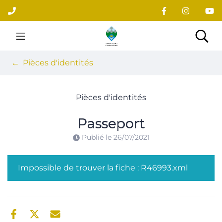
Gestion des traceurs
Aller
au
contenu
Site officiel du village
Rec
Pièces d'identités
Pièces d'identités
Passeport
Publié le
26/07/2021
Impossible de trouver la fiche : R46993.xml