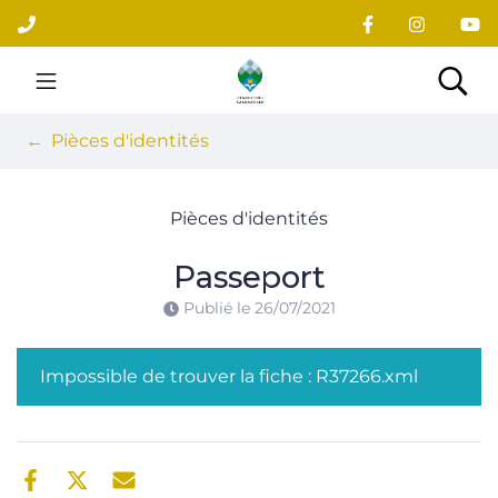
Gestion des traceurs
Aller
au
contenu
Site officiel du village
Rec
Pièces d'identités
Pièces d'identités
Passeport
Publié le
26/07/2021
Impossible de trouver la fiche : R37266.xml