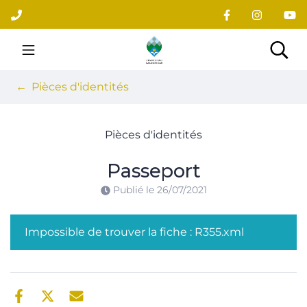
Gestion des traceurs
Aller
au
contenu
Site officiel du village
Rec
Pièces d'identités
Pièces d'identités
Passeport
Publié le
26/07/2021
Impossible de trouver la fiche : R355.xml