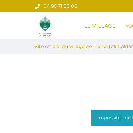
Gestion des traceurs
Aller
04 95 71 80 06
au
contenu
LE VILLAGE
MA
Site officiel du village de Pian
Site officiel du village de Pianottoli-Caldar
Impossible de t