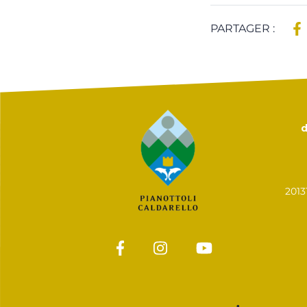
PARTAGER :
d
201