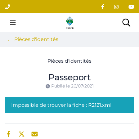
Gestion des traceurs
Aller
au
contenu
Site officiel du village
Rec
Pièces d'identités
Pièces d'identités
Passeport
Publié le
26/07/2021
Impossible de trouver la fiche : R2121.xml