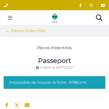
Gestion des traceurs
Aller
au
contenu
Site officiel du village
Rec
Pièces d'identités
Pièces d'identités
Passeport
Publié le
26/07/2021
Impossible de trouver la fiche : R188.xml