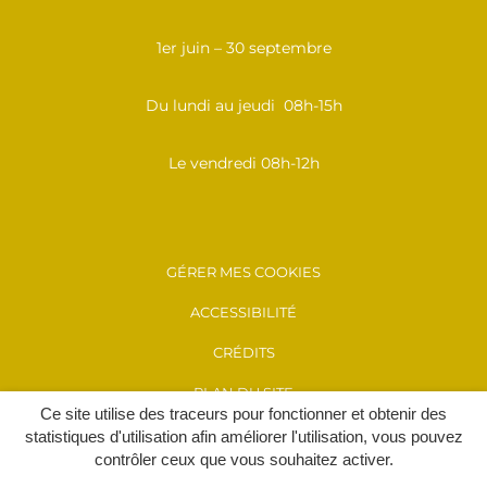
1er juin – 30 septembre
Du lundi au jeudi 08h-15h
Le vendredi 08h-12h
GÉRER MES COOKIES
ACCESSIBILITÉ
CRÉDITS
PLAN DU SITE
Ce site utilise des traceurs pour fonctionner et obtenir des
MENTIONS LÉGALES
statistiques d'utilisation afin améliorer l'utilisation, vous pouvez
contrôler ceux que vous souhaitez activer.
POLITIQUE DE CONFIDENTIALITÉ