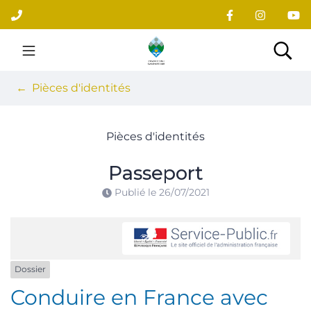
Gestion des traceurs
Aller
au
contenu
Site officiel du village
Rec
Pièces d'identités
Pièces d'identités
Passeport
Publié le
26/07/2021
Dossier
Conduire en France avec