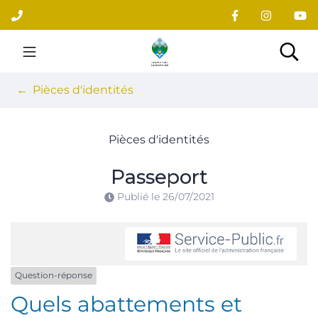
Gestion des traceurs
Aller
au
contenu
Site officiel du village
Rec
Pièces d'identités
Pièces d'identités
Passeport
Publié le
26/07/2021
Question-réponse
Quels abattements et