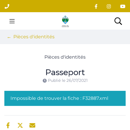
Gestion des traceurs
Aller
au
contenu
Site officiel du village
Rec
Pièces d'identités
Pièces d'identités
Passeport
Publié le
26/07/2021
Impossible de trouver la fiche : F32887.xml