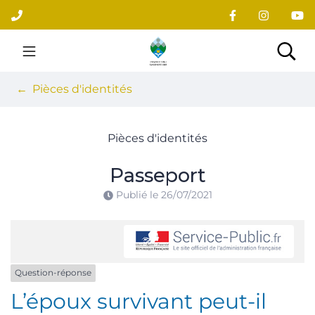
Gestion des traceurs
Aller
au
contenu
Site officiel du village
Rec
Pièces d'identités
Pièces d'identités
Passeport
Publié le
26/07/2021
Question-réponse
L’époux survivant peut-il