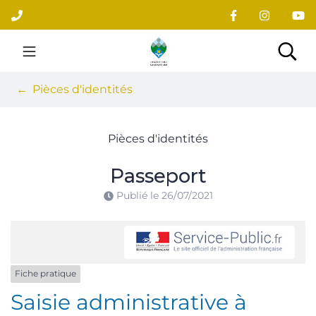
Gestion des traceurs
Aller
au
contenu
Site officiel du village
Rec
Pièces d'identités
Pièces d'identités
Passeport
Publié le
26/07/2021
Fiche pratique
Saisie administrative à