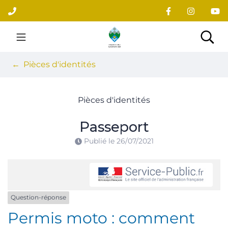
Gestion des traceurs
Aller
au
contenu
Site officiel du village
Rec
Pièces d'identités
Pièces d'identités
Passeport
Publié le
26/07/2021
Question-réponse
Permis moto : comment