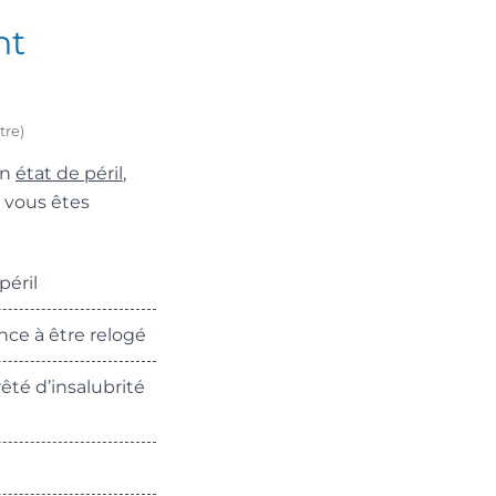
nt
tre)
en
état de péril
,
 vous êtes
péril
nce à être relogé
êté d’insalubrité