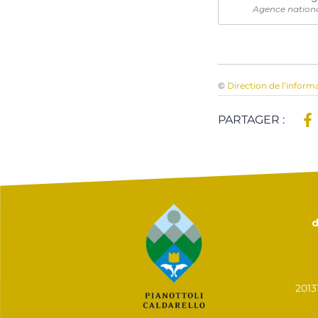
Agence national
©
Direction de l’inform
PARTAGER :
d
201