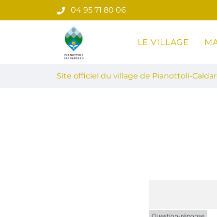
Gestion des traceurs
Aller
04 95 71 80 06
au
contenu
LE VILLAGE
MA
Site officiel du village de Pian
Site officiel du village de Pianottoli-Caldar
Question-réponse