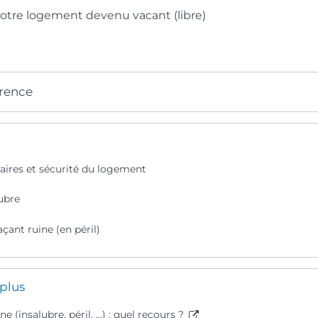
otre logement devenu vacant (libre)
érence
taires et sécurité du logement
ubre
ant ruine (en péril)
 plus
ne (insalubre, péril, …) : quel recours ?