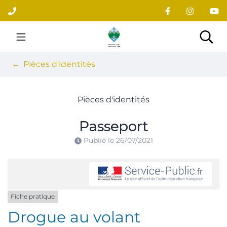
Gestion des traceurs
Aller
au
contenu
Site officiel du village
Rec
Pièces d'identités
Pièces d'identités
Passeport
Publié le
26/07/2021
Fiche pratique
Drogue au volant