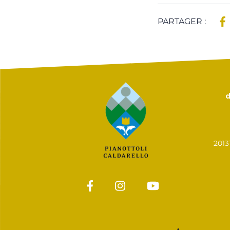
PARTAGER :
d
201