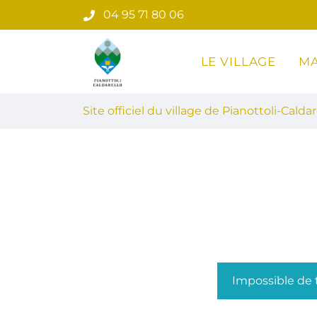
Gestion des traceurs
Aller
04 95 71 80 06
au
contenu
LE VILLAGE
MA
Site officiel du village de Pian
Site officiel du village de Pianottoli-Caldar
Impossible de t