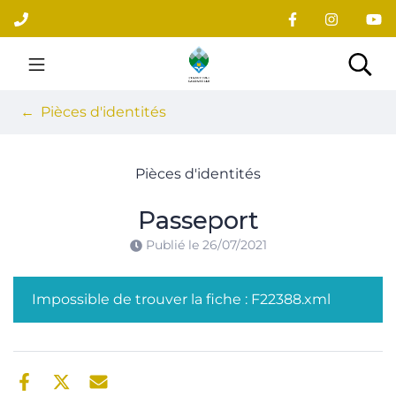
Gestion des traceurs
Aller
au
contenu
Site officiel du village
Rec
Pièces d'identités
Pièces d'identités
Passeport
Publié le
26/07/2021
Impossible de trouver la fiche : F22388.xml