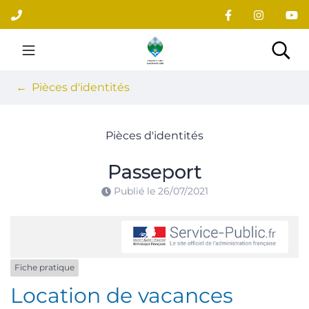
Gestion des traceurs
Aller
au
contenu
Site officiel du village
Rec
Pièces d'identités
Pièces d'identités
Passeport
Publié le
26/07/2021
Fiche pratique
Location de vacances