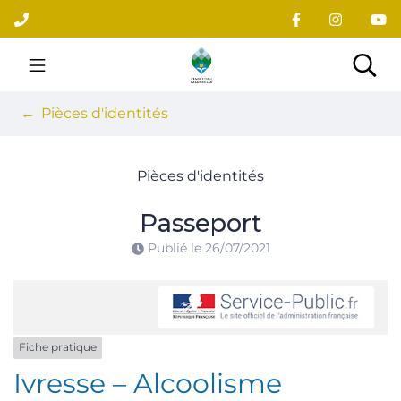
Gestion des traceurs
Aller
au
contenu
Site officiel du village
Rec
Pièces d'identités
Pièces d'identités
Passeport
Publié le
26/07/2021
Fiche pratique
Ivresse – Alcoolisme