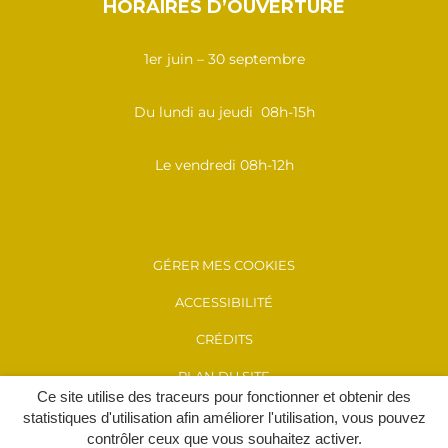
HORAIRES D’OUVERTURE
1er juin – 30 septembre
Du lundi au jeudi 08h-15h
Le vendredi 08h-12h
GÉRER MES COOKIES
ACCESSIBILITÉ
CRÉDITS
PLAN DU SITE
Ce site utilise des traceurs pour fonctionner et obtenir des
MENTIONS LÉGALES
statistiques d'utilisation afin améliorer l'utilisation, vous pouvez
contrôler ceux que vous souhaitez activer.