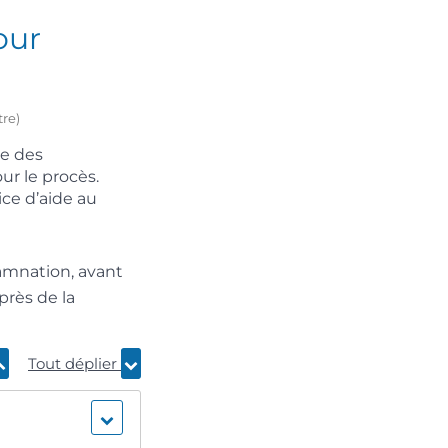
our
tre)
me des
r le procès.
ice d’aide au
damnation, avant
près de la
Tout déplier