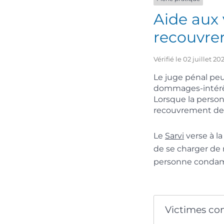
Aide aux 
recouvre
Vérifié le 02 juillet 
Le juge pénal peu
dommages-intérêts
Lorsque la person
recouvrement des 
Le
Sarvi
verse à l
de se charger de 
personne conda
Victimes co