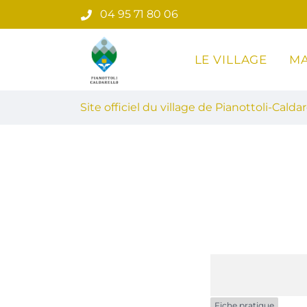
Gestion des traceurs
Aller
04 95 71 80 06
au
contenu
LE VILLAGE
MA
Site officiel du village de Pian
Site officiel du village de Pianottoli-Caldar
Fiche pratique