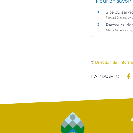
Pour en savoir
Site du servi
Ministère char
Parcours vic
Ministère charg
©
Direction de l’inform
PARTAGER :
d