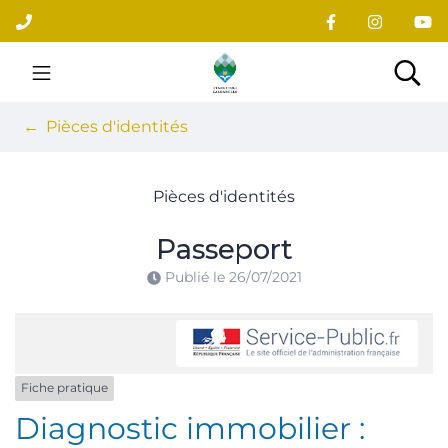
Gestion des traceurs
Aller
au
contenu
Site officiel du village
Rec
Pièces d'identités
Pièces d'identités
Passeport
Publié le
26/07/2021
Fiche pratique
Diagnostic immobilier :