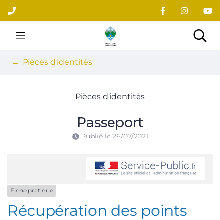
Gestion des traceurs
Aller
au
contenu
Site officiel du village
Rec
Pièces d'identités
Pièces d'identités
Passeport
Publié le
26/07/2021
Fiche pratique
Récupération des points