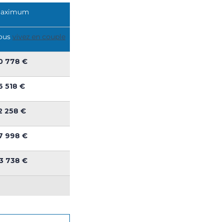
maximum
ous
vivez en couple
0 778 €
6 518 €
2 258 €
7 998 €
3 738 €