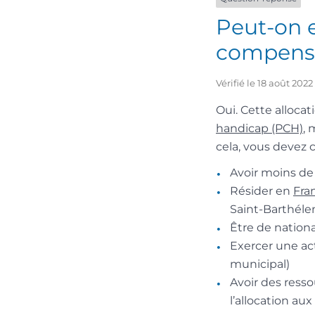
Peut-on e
compensat
Vérifié le 18 août 202
Oui. Cette alloca
handicap (PCH)
, 
cela, vous devez c
Avoir moins de
Résider en
Fra
Saint-Barthéle
Être de nationa
Exercer une act
municipal)
Avoir des resso
l’allocation au