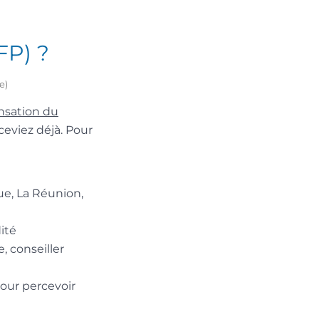
FP) ?
e)
nsation du
ceviez déjà. Pour
e, La Réunion,
dité
, conseiller
pour percevoir