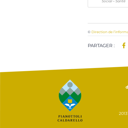
Social – Santé
©
Direction de l’inform
PARTAGER :
d
201