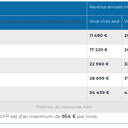
Revenus annuels 
à charge au sens des prestations familiales
Vous vivez seul
V
11 480 €
2
17 220 €
2
22 960 €
3
28 699 €
3
34 439 €
4
Plafonds de ressources AAH
’ACFP est d’au maximum de
954 €
par mois.