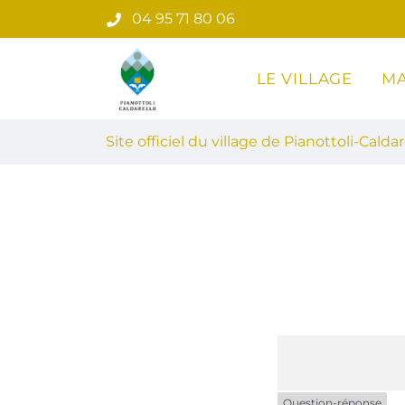
Gestion des traceurs
Aller
04 95 71 80 06
au
contenu
LE VILLAGE
MA
Site officiel du village de Pian
Site officiel du village de Pianottoli-Caldar
Question-réponse