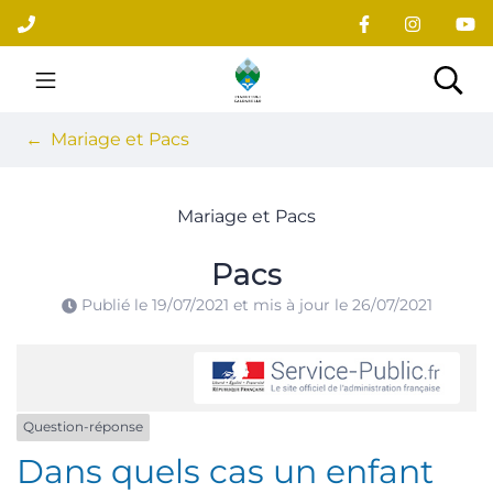
Gestion des traceurs
Aller
au
contenu
Site officiel du village
Rec
Mariage et Pacs
Mariage et Pacs
Pacs
Publié le
19/07/2021
et mis à jour le
26/07/2021
Question-réponse
Dans quels cas un enfant