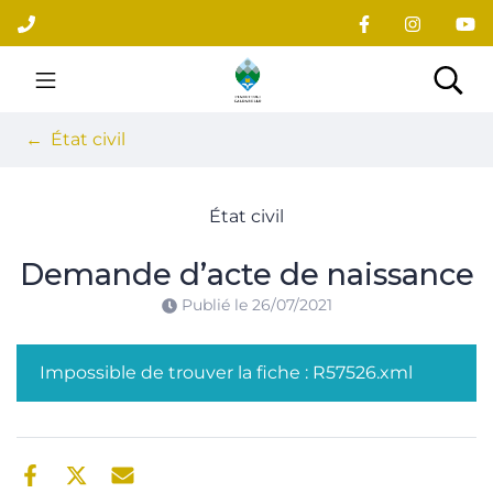
Gestion des traceurs
Aller
au
contenu
Site officiel du village
Rec
État civil
État civil
Demande d’acte de naissance
Publié le
26/07/2021
Impossible de trouver la fiche : R57526.xml