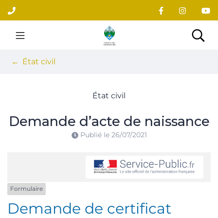
Gestion des traceurs
Aller
au
contenu
Site officiel du village
Rec
État civil
État civil
Demande d’acte de naissance
Publié le
26/07/2021
Formulaire
Demande de certificat