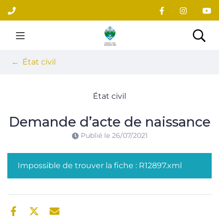
Gestion des traceurs
Aller
au
contenu
Site officiel du village
Rec
État civil
État civil
Demande d’acte de naissance
Publié le
26/07/2021
Impossible de trouver la fiche : R12897.xml