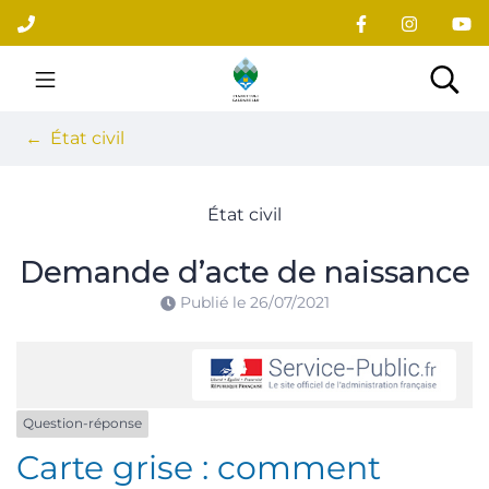
Gestion des traceurs
Aller
au
contenu
Site officiel du village
Rec
État civil
État civil
Demande d’acte de naissance
Publié le
26/07/2021
Question-réponse
Carte grise : comment