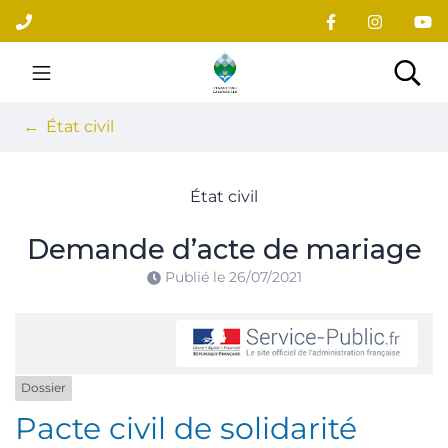
Gestion des traceurs
Aller
au
contenu
Site officiel du village
Rec
État civil
État civil
Demande d’acte de mariage
Publié le
26/07/2021
Dossier
Pacte civil de solidarité