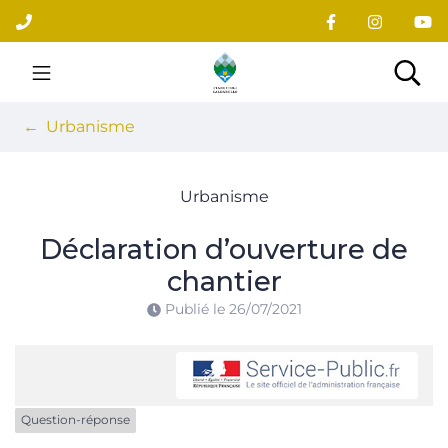
Gestion des traceurs
Aller
au
contenu
Site officiel du village
Rec
Urbanisme
Urbanisme
Déclaration d’ouverture de
chantier
Publié le
26/07/2021
Question-réponse