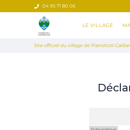
Gestion des traceurs
Aller
04 95 71 80 06
au
contenu
LE VILLAGE
MA
Site officiel du village de Pian
Site officiel du village de Pianottoli-Caldar
Décla
Fiche pratique