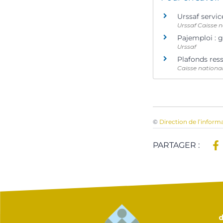
Urssaf servi
Urssaf Caisse n
Pajemploi : g
Urssaf
Plafonds res
Caisse national
©
Direction de l’inform
PARTAGER :
d