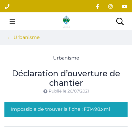
Gestion des traceurs
Aller
au
contenu
Site officiel du village
Rec
Urbanisme
Urbanisme
Déclaration d’ouverture de
chantier
Publié le
26/07/2021
Impossible de trouver la fiche : F31498.xml