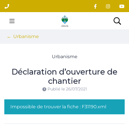
Gestion des traceurs
Aller
au
contenu
Site officiel du village
Rec
Urbanisme
Urbanisme
Déclaration d’ouverture de
chantier
Publié le
26/07/2021
Impossible de trouver la fiche : F31190.xml