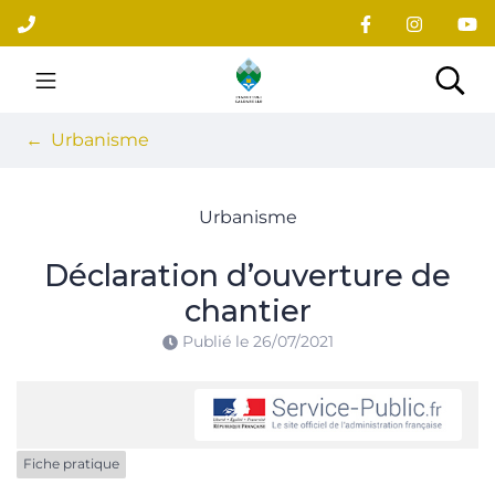
Gestion des traceurs
Aller
au
contenu
Site officiel du village
Rec
Urbanisme
Urbanisme
Déclaration d’ouverture de
chantier
Publié le
26/07/2021
Fiche pratique