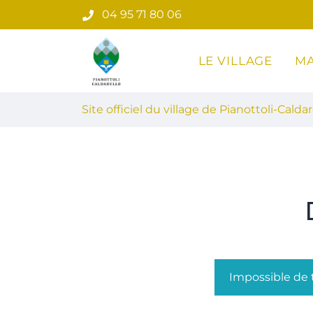
Gestion des traceurs
Aller
04 95 71 80 06
au
contenu
LE VILLAGE
MA
Site officiel du village de Pian
Site officiel du village de Pianottoli-Caldar
Impossible de t