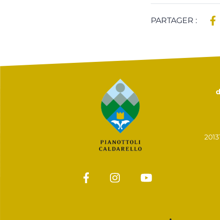
PARTAGER :
d
201