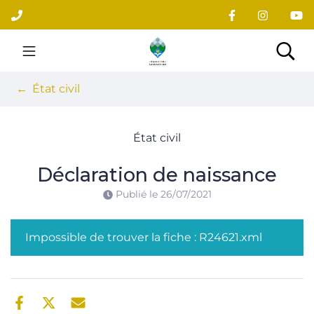
Gestion des traceurs
Aller
au
contenu
Site officiel du village
Rec
État civil
État civil
Déclaration de naissance
Publié le
26/07/2021
Impossible de trouver la fiche : R24621.xml