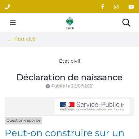
Gestion des traceurs
Aller
au
contenu
Site officiel du village
Rec
État civil
État civil
Déclaration de naissance
Publié le
26/07/2021
Question-réponse
Peut-on construire sur un