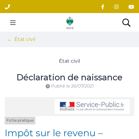
Gestion des traceurs
Aller
au
contenu
Site officiel du village
Rec
État civil
État civil
Déclaration de naissance
Publié le
26/07/2021
Fiche pratique
Impôt sur le revenu –