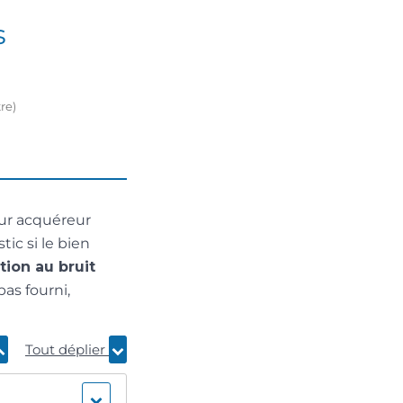
s
re)
tur acquéreur
ic si le bien
tion au bruit
pas fourni,
Tout déplier