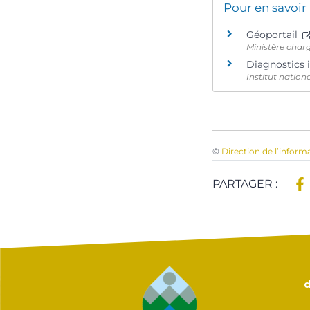
Pour en savoir
Géoportail
Ministère char
Diagnostics i
Institut natio
©
Direction de l’inform
PARTAGER :
d