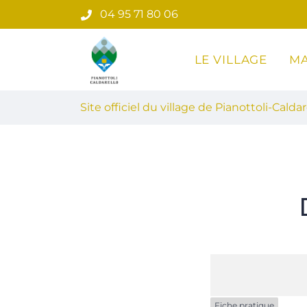
Gestion des traceurs
Aller
04 95 71 80 06
au
contenu
LE VILLAGE
MA
Site officiel du village de Pian
Site officiel du village de Pianottoli-Caldar
Fiche pratique