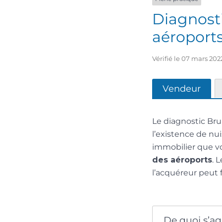
Diagnosti
aéroport
Vérifié le 07 mars 202
Vendeur
Le diagnostic Bru
l’existence de nui
immobilier que v
des aéroports
. 
l’acquéreur peut f
De quoi s’agi